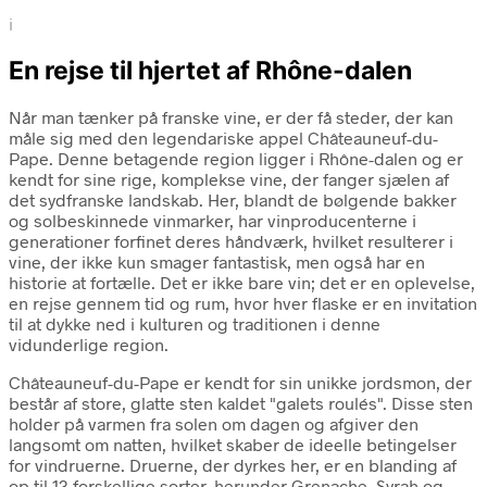
i
En rejse til hjertet af Rhône-dalen
Når man tænker på franske vine, er der få steder, der kan
måle sig med den legendariske appel Châteauneuf-du-
Pape. Denne betagende region ligger i Rhône-dalen og er
kendt for sine rige, komplekse vine, der fanger sjælen af
det sydfranske landskab. Her, blandt de bølgende bakker
og solbeskinnede vinmarker, har vinproducenterne i
generationer forfinet deres håndværk, hvilket resulterer i
vine, der ikke kun smager fantastisk, men også har en
historie at fortælle. Det er ikke bare vin; det er en oplevelse,
en rejse gennem tid og rum, hvor hver flaske er en invitation
til at dykke ned i kulturen og traditionen i denne
vidunderlige region.
Châteauneuf-du-Pape er kendt for sin unikke jordsmon, der
består af store, glatte sten kaldet "galets roulés". Disse sten
holder på varmen fra solen om dagen og afgiver den
langsomt om natten, hvilket skaber de ideelle betingelser
for vindruerne. Druerne, der dyrkes her, er en blanding af
op til 13 forskellige sorter, herunder Grenache, Syrah og