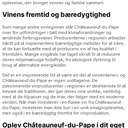
oplevelse, der bringer venner og familie sammen.
Vinens fremtid og bæredygtighed
Som mange andre vinregioner står Châteauneuf-du-Pape
over for udfordringer i takt med klimaforandringer og
ændrede forbrugsvaner. Producenterne i regionen arbejder
hårdt på at implementere bæredygtige metoder for at sikre,
at de kan fortsætte med at producere vin af høj kvalitet i
fremtiden. Mange vingårde har taget skridt til at reducere
deres miljømæssige fodaftryk, fra økologisk dyrkning til
brug af alternative energikilder.
Det er en inspirerende tid at være en del af vinverdenen, og
Châteauneuf-du-Pape er ingen undtagelse. De
passionerede vinproducenter i regionen er dedikerede til at
bevare de traditioner, der gør deres vine unikke, samtidig
med at de tilpasser sig de krav, der følger med en moderne
verden. Når man investerer i en flaske vin fra Châteauneuf-
du-Pape, investerer man ikke kun i en unik smagsoplevelse,
men også i en bæredygtig fremtid for vinproduktion.
Oplev Châteauneuf-du-Pape i dit eget