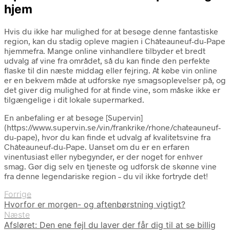
hjem
Hvis du ikke har mulighed for at besøge denne fantastiske
region, kan du stadig opleve magien i Châteauneuf-du-Pape
hjemmefra. Mange online vinhandlere tilbyder et bredt
udvalg af vine fra området, så du kan finde den perfekte
flaske til din næste middag eller fejring. At købe vin online
er en bekvem måde at udforske nye smagsoplevelser på, og
det giver dig mulighed for at finde vine, som måske ikke er
tilgængelige i dit lokale supermarked.
En anbefaling er at besøge [Supervin]
(https://www.supervin.se/vin/frankrike/rhone/chateauneuf-
du-pape), hvor du kan finde et udvalg af kvalitetsvine fra
Châteauneuf-du-Pape. Uanset om du er en erfaren
vinentusiast eller nybegynder, er der noget for enhver
smag. Gør dig selv en tjeneste og udforsk de skønne vine
fra denne legendariske region – du vil ikke fortryde det!
Forrige
Hvorfor er morgen- og aftenbørstning vigtigt?
Næste
Afsløret: Den ene fejl du laver der får dig til at se billig