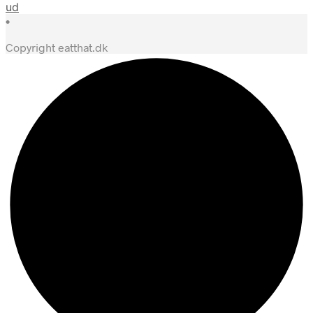
ud
•
Copyright eatthat.dk