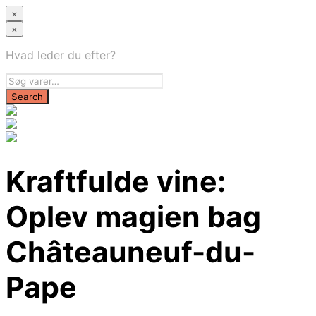
×
×
Hvad leder du efter?
Kraftfulde vine:
Oplev magien bag
Châteauneuf-du-
Pape