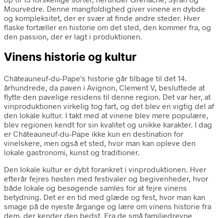
Mourvèdre. Denne mangfoldighed giver vinene en dybde
og kompleksitet, der er svær at finde andre steder. Hver
flaske fortæller en historie om det sted, den kommer fra, og
den passion, der er lagt i produktionen.
Vinens historie og kultur
Châteauneuf-du-Pape's historie går tilbage til det 14.
århundrede, da paven i Avignon, Clement V, besluttede at
flytte den pavelige residens til denne region. Det var her, at
vinproduktionen virkelig tog fart, og det blev en vigtig del af
den lokale kultur. I takt med at vinene blev mere populære,
blev regionen kendt for sin kvalitet og unikke karakter. I dag
er Châteauneuf-du-Pape ikke kun en destination for
vinelskere, men også et sted, hvor man kan opleve den
lokale gastronomi, kunst og traditioner.
Den lokale kultur er dybt forankret i vinproduktionen. Hver
efterår fejres høsten med festivaler og begivenheder, hvor
både lokale og besøgende samles for at fejre vinens
betydning. Det er en tid med glæde og fest, hvor man kan
smage på de nyeste årgange og lære om vinens historie fra
dem, der kender den bedst. Fra de små familiedrevne