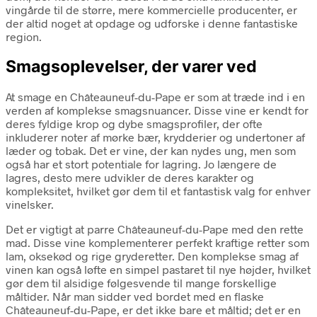
vingårde til de større, mere kommercielle producenter, er
der altid noget at opdage og udforske i denne fantastiske
region.
Smagsoplevelser, der varer ved
At smage en Châteauneuf-du-Pape er som at træde ind i en
verden af komplekse smagsnuancer. Disse vine er kendt for
deres fyldige krop og dybe smagsprofiler, der ofte
inkluderer noter af mørke bær, krydderier og undertoner af
læder og tobak. Det er vine, der kan nydes ung, men som
også har et stort potentiale for lagring. Jo længere de
lagres, desto mere udvikler de deres karakter og
kompleksitet, hvilket gør dem til et fantastisk valg for enhver
vinelsker.
Det er vigtigt at parre Châteauneuf-du-Pape med den rette
mad. Disse vine komplementerer perfekt kraftige retter som
lam, oksekød og rige gryderetter. Den komplekse smag af
vinen kan også løfte en simpel pastaret til nye højder, hvilket
gør dem til alsidige følgesvende til mange forskellige
måltider. Når man sidder ved bordet med en flaske
Châteauneuf-du-Pape, er det ikke bare et måltid; det er en