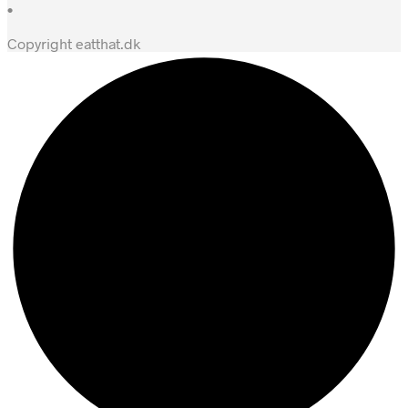
•
Copyright eatthat.dk