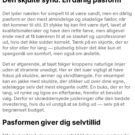
Den skjulte synd: En dårlig pasform
Det lyder næsten for simpelt til at være sandt, men en dårlig
pasform er den mest almindelige og skadelige faktor, når
det kommer til stil. Et stykke tøj kan fint være dyrt, lavet af
kvalitetsmaterialer og have den rette farve, men alligevel
ende med at få bæreren til at se slasket og uprofessionel
ud, hvis det ikke sidder korrekt. Tænk på en skjorte, der er
for stor eller for lang — pludselig bliver det ikke kun et
spørgsmål om komfort, men også om æstetik.
Det er afgørende, at tøjet følger kroppens naturlige linjer
uden at stramme unødigt. Her er det især vigtigt at have
fokus på skuldre, ærmer og skridtlængde. For eksempel
kan en jakke med skuldre, der stikker ud over dine egne,
ødelægge selv det mest elegante outfit. En buks, der er for
lang, vil rynke og ligne en eftertanke, fremfor et bevidst
valg. Derfor er skræddersyede justeringer ofte den bedste
investering, hvis du vil undgå at se billig ud — selv på et
begrænset budget.
Pasformen giver dig selvtillid