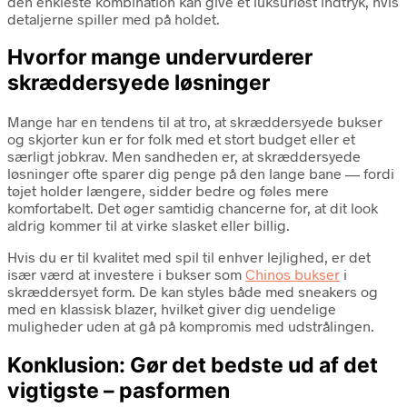
den enkleste kombination kan give et luksuriøst indtryk, hvis
detaljerne spiller med på holdet.
Hvorfor mange undervurderer
skræddersyede løsninger
Mange har en tendens til at tro, at skræddersyede bukser
og skjorter kun er for folk med et stort budget eller et
særligt jobkrav. Men sandheden er, at skræddersyede
løsninger ofte sparer dig penge på den lange bane — fordi
tøjet holder længere, sidder bedre og føles mere
komfortabelt. Det øger samtidig chancerne for, at dit look
aldrig kommer til at virke slasket eller billig.
Hvis du er til kvalitet med spil til enhver lejlighed, er det
især værd at investere i bukser som
Chinos bukser
i
skræddersyet form. De kan styles både med sneakers og
med en klassisk blazer, hvilket giver dig uendelige
muligheder uden at gå på kompromis med udstrålingen.
Konklusion: Gør det bedste ud af det
vigtigste – pasformen