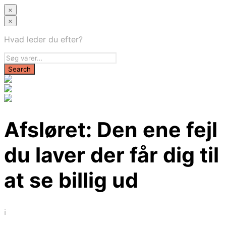
×
×
Hvad leder du efter?
Afsløret: Den ene fejl
du laver der får dig til
at se billig ud
i