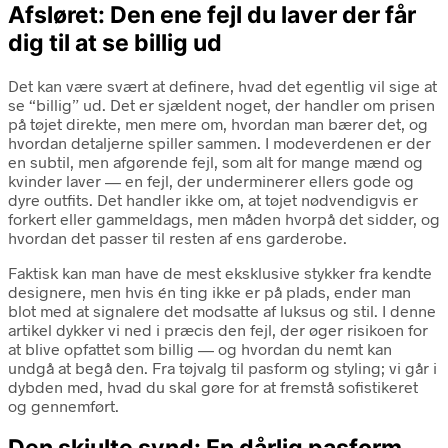
Afsløret: Den ene fejl du laver der får
dig til at se billig ud
Det kan være svært at definere, hvad det egentlig vil sige at
se “billig” ud. Det er sjældent noget, der handler om prisen
på tøjet direkte, men mere om, hvordan man bærer det, og
hvordan detaljerne spiller sammen. I modeverdenen er der
en subtil, men afgørende fejl, som alt for mange mænd og
kvinder laver — en fejl, der underminerer ellers gode og
dyre outfits. Det handler ikke om, at tøjet nødvendigvis er
forkert eller gammeldags, men måden hvorpå det sidder, og
hvordan det passer til resten af ens garderobe.
Faktisk kan man have de mest eksklusive stykker fra kendte
designere, men hvis én ting ikke er på plads, ender man
blot med at signalere det modsatte af luksus og stil. I denne
artikel dykker vi ned i præcis den fejl, der øger risikoen for
at blive opfattet som billig — og hvordan du nemt kan
undgå at begå den. Fra tøjvalg til pasform og styling; vi går i
dybden med, hvad du skal gøre for at fremstå sofistikeret
og gennemført.