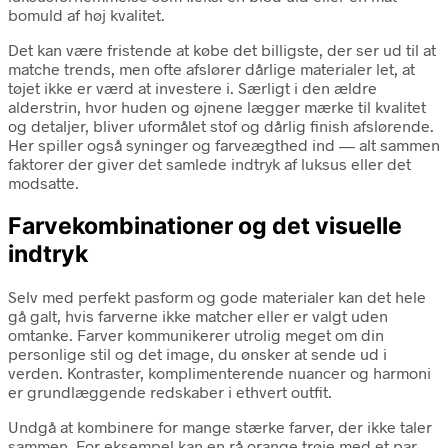
bomuld af høj kvalitet.
Det kan være fristende at købe det billigste, der ser ud til at
matche trends, men ofte afslører dårlige materialer let, at
tøjet ikke er værd at investere i. Særligt i den ældre
alderstrin, hvor huden og øjnene lægger mærke til kvalitet
og detaljer, bliver uformålet stof og dårlig finish afslørende.
Her spiller også syninger og farveægthed ind — alt sammen
faktorer der giver det samlede indtryk af luksus eller det
modsatte.
Farvekombinationer og det visuelle
indtryk
Selv med perfekt pasform og gode materialer kan det hele
gå galt, hvis farverne ikke matcher eller er valgt uden
omtanke. Farver kommunikerer utrolig meget om din
personlige stil og det image, du ønsker at sende ud i
verden. Kontraster, komplimenterende nuancer og harmoni
er grundlæggende redskaber i ethvert outfit.
Undgå at kombinere for mange stærke farver, der ikke taler
sammen. For eksempel kan en rå orange trøje med et par