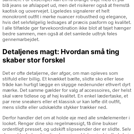
blå jeans se afslappet ud, men det risikerer også at fremstå
kaotisk og uovervejet. Ligeledes signalerer et helt
monokromt outfit i mørke nuancer robusthed og elegance,
hvis det selvfølgelig ledsages af præcis pasform og kvalitet.
I alle tilfælde gør farvekoordination ikke blot at tøjet hænger
bedre sammen, men også at det samlede udtryk føles
gennemarbejdet.
Detaljenes magt: Hvordan små ting
skaber stor forskel
Det er ofte detaljerne, der afgør, om man opleves som
stilfuld eller billig. Et knækket bælte, slidte sko eller løse
tråde kan hurtigt lægge en skygge nedenunder ethvert dyrt
mærke. Det samme gælder for valg af accessoires, der helst
skal være tidløse og af høj kvalitet. En enkel lædertaske, et
par rene sneakers eller et klassisk ur kan løfte dit outfit,
mens slidte eller udskældte stykker trækker ned.
Derfor handler det om at holde øje med alle småelementer i
looket. Rengør dine sko regelmæssigt, få dine bukser
ordentligt presset, og udskift slipseender der er slidte. Selv