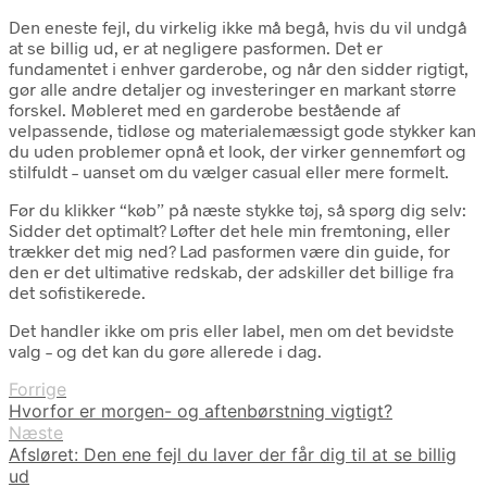
Den eneste fejl, du virkelig ikke må begå, hvis du vil undgå
at se billig ud, er at negligere pasformen. Det er
fundamentet i enhver garderobe, og når den sidder rigtigt,
gør alle andre detaljer og investeringer en markant større
forskel. Møbleret med en garderobe bestående af
velpassende, tidløse og materialemæssigt gode stykker kan
du uden problemer opnå et look, der virker gennemført og
stilfuldt – uanset om du vælger casual eller mere formelt.
Før du klikker “køb” på næste stykke tøj, så spørg dig selv:
Sidder det optimalt? Løfter det hele min fremtoning, eller
trækker det mig ned? Lad pasformen være din guide, for
den er det ultimative redskab, der adskiller det billige fra
det sofistikerede.
Det handler ikke om pris eller label, men om det bevidste
valg – og det kan du gøre allerede i dag.
Forrige
Hvorfor er morgen- og aftenbørstning vigtigt?
Næste
Afsløret: Den ene fejl du laver der får dig til at se billig
ud