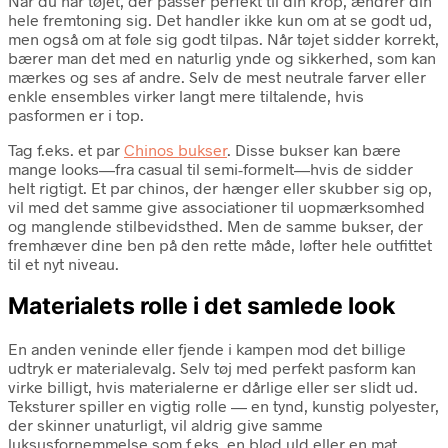
Når du har tøjet, der passer perfekt til din krop, ændrer din
hele fremtoning sig. Det handler ikke kun om at se godt ud,
men også om at føle sig godt tilpas. Når tøjet sidder korrekt,
bærer man det med en naturlig ynde og sikkerhed, som kan
mærkes og ses af andre. Selv de mest neutrale farver eller
enkle ensembles virker langt mere tiltalende, hvis
pasformen er i top.
Tag f.eks. et par
Chinos bukser
. Disse bukser kan bære
mange looks—fra casual til semi-formelt—hvis de sidder
helt rigtigt. Et par chinos, der hænger eller skubber sig op,
vil med det samme give associationer til uopmærksomhed
og manglende stilbevidsthed. Men de samme bukser, der
fremhæver dine ben på den rette måde, løfter hele outfittet
til et nyt niveau.
Materialets rolle i det samlede look
En anden veninde eller fjende i kampen mod det billige
udtryk er materialevalg. Selv tøj med perfekt pasform kan
virke billigt, hvis materialerne er dårlige eller ser slidt ud.
Teksturer spiller en vigtig rolle — en tynd, kunstig polyester,
der skinner unaturligt, vil aldrig give samme
luksusfornemmelse som f.eks. en blød uld eller en mat