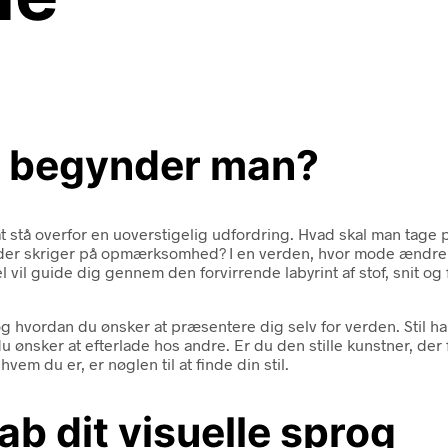
or begynder man?
 stå overfor en uoverstigelig udfordring. Hvad skal man tage på?
, der skriger på opmærksomhed? I en verden, hvor mode ændre
el vil guide dig gennem den forvirrende labyrint af stof, snit og 
og hvordan du ønsker at præsentere dig selv for verden. Stil ha
 du ønsker at efterlade hos andre. Er du den stille kunstner, de
vem du er, er nøglen til at finde din stil.
b dit visuelle sprog