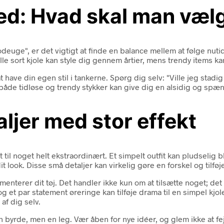
hed: Hvad skal man væl
deuge", er det vigtigt at finde en balance mellem at følge nutid
le sort kjole kan style dig gennem årtier, mens trendy items kan 
have din egen stil i tankerne. Spørg dig selv: "Ville jeg stadig
åde tidløse og trendy stykker kan give dig en alsidig og spæn
ljer med stor effekt
til noget helt ekstraordinært. Et simpelt outfit kan pludselig b
it look. Disse små detaljer kan virkelig gøre en forskel og tilføje
enterer dit tøj. Det handler ikke kun om at tilsætte noget; 
, og et par statement øreringe kan tilføje drama til en simpel k
af dig selv.
n byrde, men en leg. Vær åben for nye idéer, og glem ikke at fe