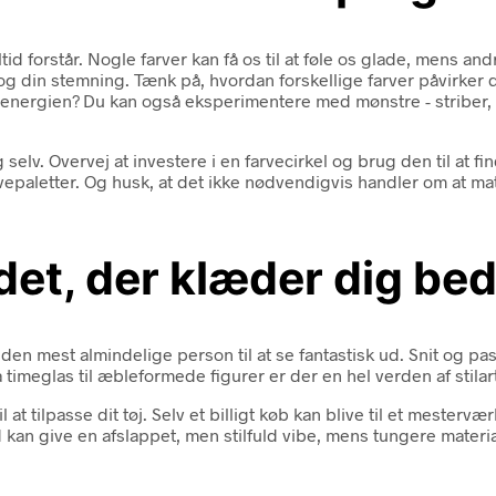
ltid forstår. Nogle farver kan få os til at føle os glade, mens and
 og din stemning. Tænk på, hvordan forskellige farver påvirker d
g i energien? Du kan også eksperimentere med mønstre - striber, b
selv. Overvej at investere i en farvecirkel og brug den til at f
arvepaletter. Og husk, at det ikke nødvendigvis handler om at ma
det, der klæder dig be
v den mest almindelige person til at se fantastisk ud. Snit og pa
 fra timeglas til æbleformede figurer er der en hel verden af sti
 tilpasse dit tøj. Selv et billigt køb kan blive til et mestervæ
 kan give en afslappet, men stilfuld vibe, mens tungere mater