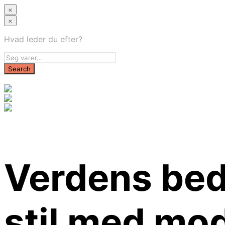
×
×
Hvad leder du efter?
Verdens bedst
stil med mo