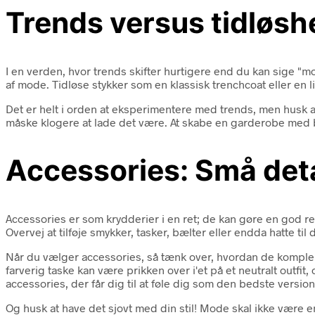
Trends versus tidløs
I en verden, hvor trends skifter hurtigere end du kan sige "mo
af mode. Tidløse stykker som en klassisk trenchcoat eller en lil
Det er helt i orden at eksperimentere med trends, men husk at 
måske klogere at lade det være. At skabe en garderobe med b
Accessories: Små deta
Accessories er som krydderier i en ret; de kan gøre en god ret 
Overvej at tilføje smykker, tasker, bælter eller endda hatte til d
Når du vælger accessories, så tænk over, hvordan de komplem
farverig taske kan være prikken over i'et på et neutralt outfit
accessories, der får dig til at føle dig som den bedste version 
Og husk at have det sjovt med din stil! Mode skal ikke være e