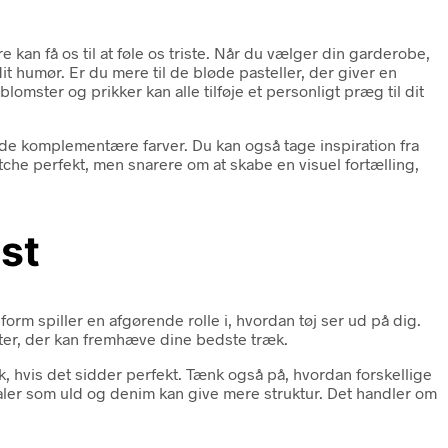
re kan få os til at føle os triste. Når du vælger din garderobe,
it humør. Er du mere til de bløde pasteller, der giver en
lomster og prikker kan alle tilføje et personligt præg til dit
inde komplementære farver. Du kan også tage inspiration fra
tche perfekt, men snarere om at skabe en visuel fortælling,
dst
sform spiller en afgørende rolle i, hvordan tøj ser ud på dig.
larter, der kan fremhæve dine bedste træk.
rk, hvis det sidder perfekt. Tænk også på, hvordan forskellige
ialer som uld og denim kan give mere struktur. Det handler om