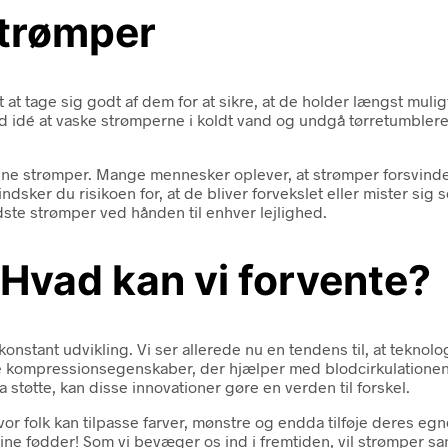
strømper
 at tage sig godt af dem for at sikre, at de holder længst muli
 god idé at vaske strømperne i koldt vand og undgå tørretumbl
 dine strømper. Mange mennesker oplever, at strømper forsvinde
er du risikoen for, at de bliver forvekslet eller mister sig se
dste strømper ved hånden til enhver lejlighed.
Hvad kan vi forvente?
tant udvikling. Vi ser allerede nu en tendens til, at teknolog
e kompressionsegenskaber, der hjælper med blodcirkulationen, 
a støtte, kan disse innovationer gøre en verden til forskel.
or folk kan tilpasse farver, mønstre og endda tilføje deres egne
ne fødder! Som vi bevæger os ind i fremtiden, vil strømper sand