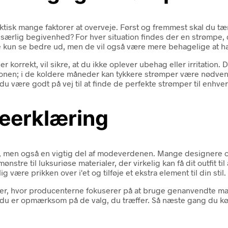
aktisk mange faktorer at overveje. Først og fremmest skal du tæ
 særlig begivenhed? For hver situation findes der en strømpe, d
 ikke kun se bedre ud, men de vil også være mere behagelige at h
r korrekt, vil sikre, at du ikke oplever ubehag eller irritation
sæsonen; i de koldere måneder kan tykkere strømper være nødven
du være godt på vej til at finde de perfekte strømper til enhver
eerklæring
 men også en vigtig del af modeverdenen. Mange designere og m
nstre til luksuriøse materialer, der virkelig kan få dit outfit til
 være prikken over i'et og tilføje et ekstra element til din stil.
r, hvor producenterne fokuserer på at bruge genanvendte mate
 at du er opmærksom på de valg, du træffer. Så næste gang du kø