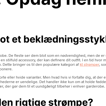
lot et beklædningssty
robe. De fleste ser dem blot som en nødvendighed, men de er s
stilfuld accessory, der kan definere dit outfit. I en tid hvor 
v. Dette bringer os til den populære kategori af
kt strømper
, s
mponere.
rte eller hvide varianter. Men hvad hvis vi fortalte dig, at der er
 mulighederne er uendelige. Det handler ikke kun om at holde fø
er, der gør dem til et uundgåeligt tilbehør i enhver garderobe.
en rigtige strømpe?