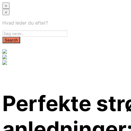
×
×
Hvad leder du efter?
Perfekte strø
anledninger