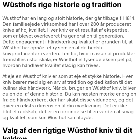
Wüsthofs rige historie og tradition
Wüsthof har en lang og stolt historie, der går tilbage til 1814.
Den familieejede virksomhed har i over 200 år produceret
knive af høj kvalitet. Hver kniv er et resultat af ekspertise,
som er blevet overleveret fra generation til generation.
Dette engagement i håndværk og kvalitet er grunden til, at
Wüsthof har opnået et ry som en af de bedste
knivproducenter i verden. I en tid, hvor masser af produkter
fremstilles i stor skala, er Wüsthof et lysende eksempel på,
hvordan håndlavet kvalitet stadig kan trives.
At eje en Wüsthof kniv er som at eje et stykke historie. Hver
kniv bærer med sig en arv af tradition og dedikation til det
kulinariske håndværk. Når du bruger en Wüsthof kniv, bliver
du en del af denne historie. Du kan næsten mærke energien
fra de håndværkere, der har skabt disse vidundere, og det
giver en ekstra dimension til din madlavning. Det er ikke
blot et redskab; det er en forbindelse til en verden af smag
og kvalitet, som kun Wüsthof kan tilbyde.
Valg af den rigtige Wüsthof kniv til dit