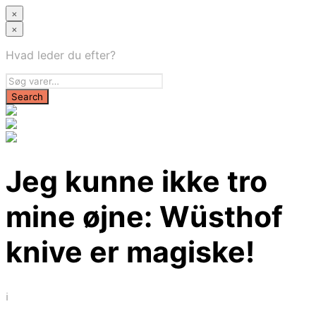
×
×
Hvad leder du efter?
Jeg kunne ikke tro
mine øjne: Wüsthof
knive er magiske!
i