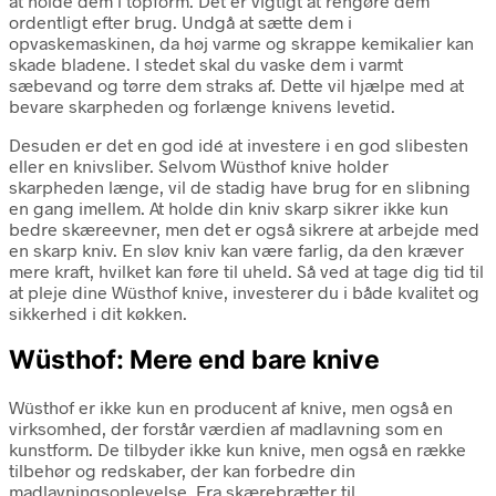
at holde dem i topform. Det er vigtigt at rengøre dem
ordentligt efter brug. Undgå at sætte dem i
opvaskemaskinen, da høj varme og skrappe kemikalier kan
skade bladene. I stedet skal du vaske dem i varmt
sæbevand og tørre dem straks af. Dette vil hjælpe med at
bevare skarpheden og forlænge knivens levetid.
Desuden er det en god idé at investere i en god slibesten
eller en knivsliber. Selvom Wüsthof knive holder
skarpheden længe, vil de stadig have brug for en slibning
en gang imellem. At holde din kniv skarp sikrer ikke kun
bedre skæreevner, men det er også sikrere at arbejde med
en skarp kniv. En sløv kniv kan være farlig, da den kræver
mere kraft, hvilket kan føre til uheld. Så ved at tage dig tid til
at pleje dine Wüsthof knive, investerer du i både kvalitet og
sikkerhed i dit køkken.
Wüsthof: Mere end bare knive
Wüsthof er ikke kun en producent af knive, men også en
virksomhed, der forstår værdien af madlavning som en
kunstform. De tilbyder ikke kun knive, men også en række
tilbehør og redskaber, der kan forbedre din
madlavningsoplevelse. Fra skærebrætter til