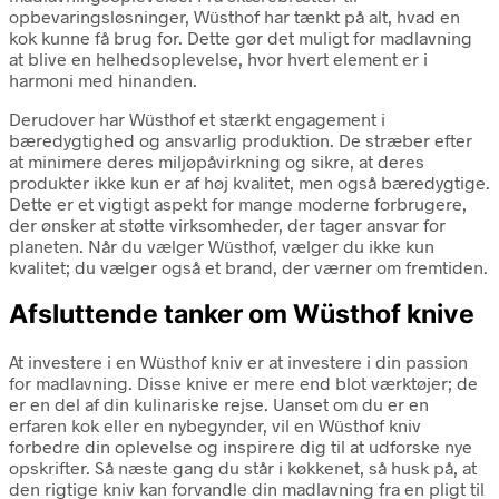
opbevaringsløsninger, Wüsthof har tænkt på alt, hvad en
kok kunne få brug for. Dette gør det muligt for madlavning
at blive en helhedsoplevelse, hvor hvert element er i
harmoni med hinanden.
Derudover har Wüsthof et stærkt engagement i
bæredygtighed og ansvarlig produktion. De stræber efter
at minimere deres miljøpåvirkning og sikre, at deres
produkter ikke kun er af høj kvalitet, men også bæredygtige.
Dette er et vigtigt aspekt for mange moderne forbrugere,
der ønsker at støtte virksomheder, der tager ansvar for
planeten. Når du vælger Wüsthof, vælger du ikke kun
kvalitet; du vælger også et brand, der værner om fremtiden.
Afsluttende tanker om Wüsthof knive
At investere i en Wüsthof kniv er at investere i din passion
for madlavning. Disse knive er mere end blot værktøjer; de
er en del af din kulinariske rejse. Uanset om du er en
erfaren kok eller en nybegynder, vil en Wüsthof kniv
forbedre din oplevelse og inspirere dig til at udforske nye
opskrifter. Så næste gang du står i køkkenet, så husk på, at
den rigtige kniv kan forvandle din madlavning fra en pligt til