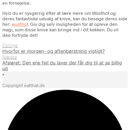
en fornøjelse.
Hvis du er nysgerrig efter at lære mere om Wüsthof og
deres fantastiske udvalg af knive, kan du besøge deres side
her:
wusthof
. Giv dig selv muligheden for at opleve den
magi, som disse knive kan bringe ind i dit køkken. Du vil
ikke fortryde det!
Forrige
Hvorfor er morgen- og aftenbørstning vigtigt?
Næste
Afsløret: Den ene fejl du laver der får dig til at se billig
ud
•
Copyright eatthat.dk