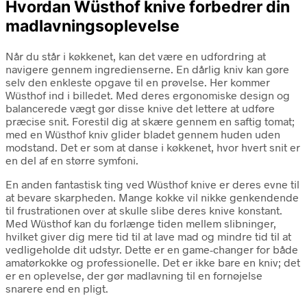
Hvordan Wüsthof knive forbedrer din
madlavningsoplevelse
Når du står i køkkenet, kan det være en udfordring at
navigere gennem ingredienserne. En dårlig kniv kan gøre
selv den enkleste opgave til en prøvelse. Her kommer
Wüsthof ind i billedet. Med deres ergonomiske design og
balancerede vægt gør disse knive det lettere at udføre
præcise snit. Forestil dig at skære gennem en saftig tomat;
med en Wüsthof kniv glider bladet gennem huden uden
modstand. Det er som at danse i køkkenet, hvor hvert snit er
en del af en større symfoni.
En anden fantastisk ting ved Wüsthof knive er deres evne til
at bevare skarpheden. Mange kokke vil nikke genkendende
til frustrationen over at skulle slibe deres knive konstant.
Med Wüsthof kan du forlænge tiden mellem slibninger,
hvilket giver dig mere tid til at lave mad og mindre tid til at
vedligeholde dit udstyr. Dette er en game-changer for både
amatørkokke og professionelle. Det er ikke bare en kniv; det
er en oplevelse, der gør madlavning til en fornøjelse
snarere end en pligt.