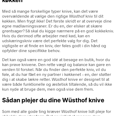
køkken
Med så mange forskellige typer knive, kan det være
overvældende at vælge den rigtige Wüsthof kniv til dit
køkken. Men frygt ikke! Det første skridt er at overveje dine
egne madlavningsvaner. Er du en, der elsker at skære
grøntsager? Så skal du kigge nærmere på en god kokkekniv.
Hvis du derimod ofte arbejder med kød, kan en
udskæringskniv være det perfekte valg for dig. Det
vigtigste er at finde en kniv, der føles godt i din hånd og
opfylder dine specifikke behov.
Det kan også være en god idé at besøge en butik, hvor du
kan prøve knivene. Den rette vægt og balance kan gøre en
verden til forskel. Når du finder den perfekte kniv, vil du
føle, at du har fået en ny partner i køkkenet – en, der støtter
dig i at skabe lækre retter. Wüsthof knive er designet til at
være både funktionelle og æstetisk tiltalende, så du vil ikke
kun nyde at bruge dem, men også vise dem frem.
Sådan plejer du dine Wüsthof knive
Som med alle gode ting kræver Wüsthof knive lidt pleje for