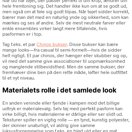
Når du har tøjet, der passer perfekt til din krop, ændrer din
hele fremtoning sig. Det handler ikke kun om at se godt ud,
men også om at føle sig godt tilpas. Når tøjet sidder korrekt,
bærer man det med en naturlig ynde og sikkerhed, som kan
mærkes og ses af andre. Selv de mest neutrale farver eller
enkle ensembles virker langt mere tiltalende, hvis
pasformen er i top.
Tag f.eks. et par
Chinos bukser
. Disse bukser kan bære
mange looks—fra casual til semi-formelt—hvis de sidder
helt rigtigt. Et par chinos, der hænger eller skubber sig op,
vil med det samme give associationer til uopmærksomhed
og manglende stilbevidsthed. Men de samme bukser, der
fremhæver dine ben på den rette måde, løfter hele outfittet
til et nyt niveau.
Materialets rolle i det samlede look
En anden veninde eller fjende i kampen mod det billige
udtryk er materialevalg. Selv tøj med perfekt pasform kan
virke billigt, hvis materialerne er dårlige eller ser slidt ud.
Teksturer spiller en vigtig rolle — en tynd, kunstig polyester,
der skinner unaturligt, vil aldrig give samme
luksusfornemmelse som f.eks. en blød uld eller en mat