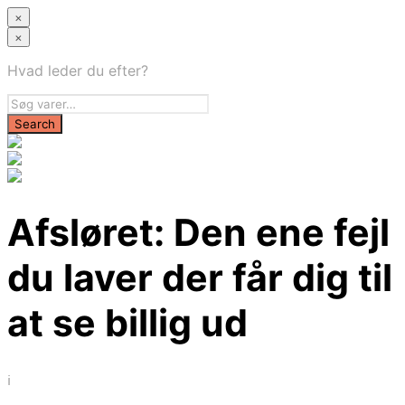
×
×
Hvad leder du efter?
Afsløret: Den ene fejl
du laver der får dig til
at se billig ud
i