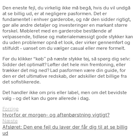
Den eneste fejl, du virkelig ikke må begå, hvis du vil undgå
at se billig ud, er at negligere pasformen. Det er
fundamentet i enhver garderobe, og når den sidder rigtigt,
gør alle andre detaljer og investeringer en markant større
forskel. Møbleret med en garderobe bestående af
velpassende, tidløse og materialemæssigt gode stykker kan
du uden problemer opnå et look, der virker gennemført og
stilfuldt – uanset om du vælger casual eller mere formelt.
Før du klikker “køb” på næste stykke tøj, så spørg dig selv:
Sidder det optimalt? Løfter det hele min fremtoning, eller
trækker det mig ned? Lad pasformen være din guide, for
den er det ultimative redskab, der adskiller det billige fra
det sofistikerede.
Det handler ikke om pris eller label, men om det bevidste
valg – og det kan du gøre allerede i dag.
Forrige
Hvorfor er morgen- og aftenbørstning vigtigt?
Næste
Afsløret: Den ene fejl du laver der får dig til at se billig
ud