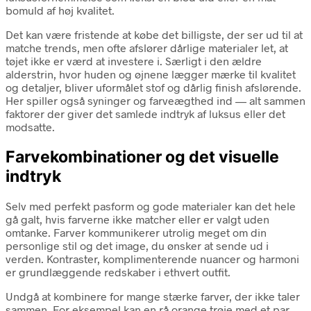
bomuld af høj kvalitet.
Det kan være fristende at købe det billigste, der ser ud til at
matche trends, men ofte afslører dårlige materialer let, at
tøjet ikke er værd at investere i. Særligt i den ældre
alderstrin, hvor huden og øjnene lægger mærke til kvalitet
og detaljer, bliver uformålet stof og dårlig finish afslørende.
Her spiller også syninger og farveægthed ind — alt sammen
faktorer der giver det samlede indtryk af luksus eller det
modsatte.
Farvekombinationer og det visuelle
indtryk
Selv med perfekt pasform og gode materialer kan det hele
gå galt, hvis farverne ikke matcher eller er valgt uden
omtanke. Farver kommunikerer utrolig meget om din
personlige stil og det image, du ønsker at sende ud i
verden. Kontraster, komplimenterende nuancer og harmoni
er grundlæggende redskaber i ethvert outfit.
Undgå at kombinere for mange stærke farver, der ikke taler
sammen. For eksempel kan en rå orange trøje med et par