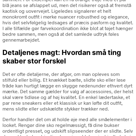
blå jeans se afslappet ud, men det risikerer også at fremstå
kaotisk og uovervejet. Ligeledes signalerer et helt
monokromt outfit i mørke nuancer robusthed og elegance,
hvis det selvfølgelig ledsages af præcis pasform og kvalitet.
I alle tilfælde gør farvekoordination ikke blot at tøjet hænger
bedre sammen, men også at det samlede udtryk føles
gennemarbejdet.
Detaljenes magt: Hvordan små ting
skaber stor forskel
Det er ofte detaljerne, der afgør, om man opleves som
stilfuld eller billig. Et knækket bælte, slidte sko eller løse
tråde kan hurtigt lægge en skygge nedenunder ethvert dyrt
mærke. Det samme gælder for valg af accessoires, der helst
skal være tidløse og af høj kvalitet. En enkel lædertaske, et
par rene sneakers eller et klassisk ur kan løfte dit outfit,
mens slidte eller udskældte stykker trækker ned.
Derfor handler det om at holde øje med alle småelementer i
looket. Rengør dine sko regelmæssigt, få dine bukser
ordentligt presset, og udskift slipseender der er slidte. Selv