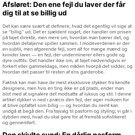
Afsløret: Den ene fejl du laver der får
dig til at se billig ud
Det kan være svært at definere, hvad det egentlig vil sige at
se “billig” ud. Det er sjældent noget, der handler om prisen
på tøjet direkte, men mere om, hvordan man bærer det, og
hvordan detaljerne spiller sammen. I modeverdenen er der
en subtil, men afgørende fejl, som alt for mange mænd og
kvinder laver — en fejl, der underminerer ellers gode og
dyre outfits. Det handler ikke om, at tøjet nødvendigvis er
forkert eller gammeldags, men måden hvorpå det sidder, og
hvordan det passer til resten af ens garderobe.
Faktisk kan man have de mest eksklusive stykker fra kendte
designere, men hvis én ting ikke er på plads, ender man
blot med at signalere det modsatte af luksus og stil. I denne
artikel dykker vi ned i præcis den fejl, der øger risikoen for
at blive opfattet som billig — og hvordan du nemt kan
undgå at begå den. Fra tøjvalg til pasform og styling; vi går i
dybden med, hvad du skal gøre for at fremstå sofistikeret
og gennemført.