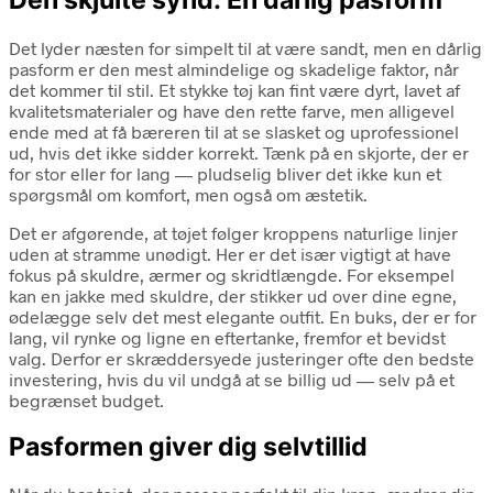
Den skjulte synd: En dårlig pasform
Det lyder næsten for simpelt til at være sandt, men en dårlig
pasform er den mest almindelige og skadelige faktor, når
det kommer til stil. Et stykke tøj kan fint være dyrt, lavet af
kvalitetsmaterialer og have den rette farve, men alligevel
ende med at få bæreren til at se slasket og uprofessionel
ud, hvis det ikke sidder korrekt. Tænk på en skjorte, der er
for stor eller for lang — pludselig bliver det ikke kun et
spørgsmål om komfort, men også om æstetik.
Det er afgørende, at tøjet følger kroppens naturlige linjer
uden at stramme unødigt. Her er det især vigtigt at have
fokus på skuldre, ærmer og skridtlængde. For eksempel
kan en jakke med skuldre, der stikker ud over dine egne,
ødelægge selv det mest elegante outfit. En buks, der er for
lang, vil rynke og ligne en eftertanke, fremfor et bevidst
valg. Derfor er skræddersyede justeringer ofte den bedste
investering, hvis du vil undgå at se billig ud — selv på et
begrænset budget.
Pasformen giver dig selvtillid