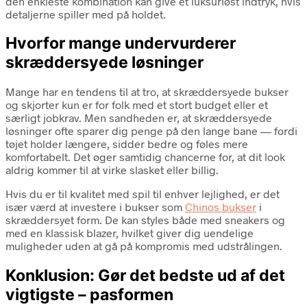
den enkleste kombination kan give et luksuriøst indtryk, hvis
detaljerne spiller med på holdet.
Hvorfor mange undervurderer
skræddersyede løsninger
Mange har en tendens til at tro, at skræddersyede bukser
og skjorter kun er for folk med et stort budget eller et
særligt jobkrav. Men sandheden er, at skræddersyede
løsninger ofte sparer dig penge på den lange bane — fordi
tøjet holder længere, sidder bedre og føles mere
komfortabelt. Det øger samtidig chancerne for, at dit look
aldrig kommer til at virke slasket eller billig.
Hvis du er til kvalitet med spil til enhver lejlighed, er det
især værd at investere i bukser som
Chinos bukser
i
skræddersyet form. De kan styles både med sneakers og
med en klassisk blazer, hvilket giver dig uendelige
muligheder uden at gå på kompromis med udstrålingen.
Konklusion: Gør det bedste ud af det
vigtigste – pasformen