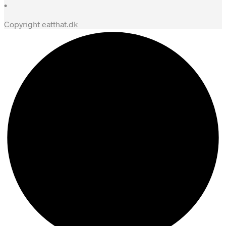
•
Copyright eatthat.dk